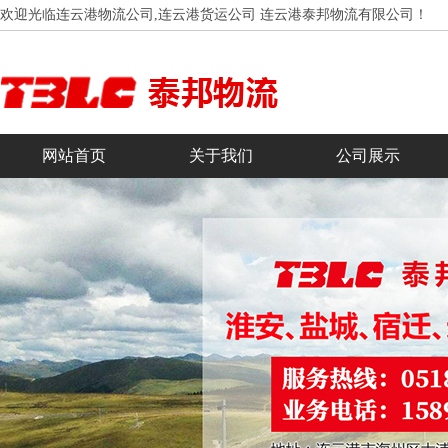
欢迎光临连云港物流公司,连云港货运公司连云港泰邦物流有限公司！
网站首页
关于我们
公司展示